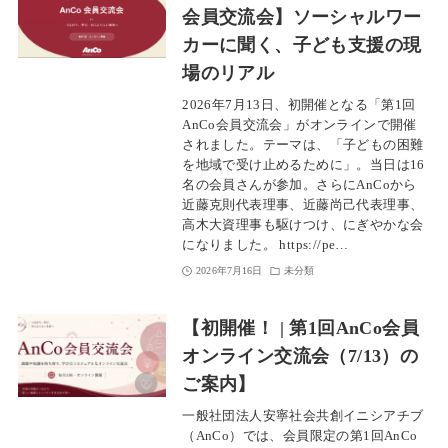
会員交流会】ソーシャルワー
カーに聞く、子ども支援の現
場のリアル
2026年7月13日、初開催となる「第1回
AnCo会員交流会」がオンラインで開催
されました。テーマは、「子どもの困難
を地域で受け止めるために」。当日は16
名の会員さんが参加。さらにAnCoから
近藤克則代表理事、近藤尚己代表理事、
高木大資理事も駆けつけ、にぎやかな会
になりました。 https://pe…
2026年7月16日
未分類
【初開催！ | 第1回AnCo会員
オンライン交流会（7/13）の
ご案内】
一般社団法人安寧社会共創イニシアチブ
（AnCo）では、会員限定の第1回AnCo