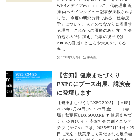
WEBメディアesse-senseに、代表理事 近
藤 尚己のインタビュー記事が掲載されま
した。 今度の研究分野である「社会疫
学」について、人とのつながりに着目す
る理由、これからの医療のあり方、社会
的処方の話に加え、記事の後半では
AnCoの目指すところや未来をつくる
キ…
2025年8月7日
未分類
【告知】健康まちづくり
EXPOにブース出展、講演会
に登壇します
【健康まちづくりEXPO 2025】［日時］
2025年7月24日(木)・25日(金) ［会
場］秋葉原UDX SQUARE ▼ 健康まちづ
くりEXPOサイト 安寧社会共創イニシア
チブ（AnCo）では、2025年7月24日・25
日に東京・秋葉原にて開催される展示会