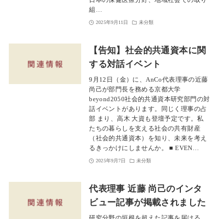
日本の保健医療分野、地域社会での取り
組…
2025年9月11日
未分類
【告知】社会的共通資本に関
する対話イベント
9月12日（金）に、AnCo代表理事の近藤
尚己が部門長を務める京都大学
beyond2050社会的共通資本研究部門の対
話イベントがあります。同じく理事の占
部 まり、高木 大資も登壇予定です。私
たちの暮らしを支える社会の共有財産
（社会的共通資本）を知り、未来を考え
るきっかけにしませんか。 ■ EVEN…
2025年9月7日
未分類
代表理事 近藤 尚己のインタ
ビュー記事が掲載されました
研究分野の垣根を超えた記事を届ける