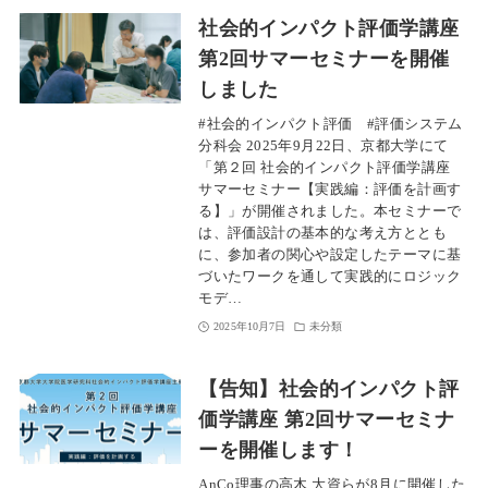
社会的インパクト評価学講座
第2回サマーセミナーを開催
しました
#社会的インパクト評価 #評価システム
分科会 2025年9月22日、京都大学にて
「第２回 社会的インパクト評価学講座
サマーセミナー【実践編：評価を計画す
る】」が開催されました。本セミナーで
は、評価設計の基本的な考え方ととも
に、参加者の関心や設定したテーマに基
づいたワークを通して実践的にロジック
モデ…
2025年10月7日
未分類
【告知】社会的インパクト評
価学講座 第2回サマーセミナ
ーを開催します！
AnCo理事の高木 大資らが8月に開催した