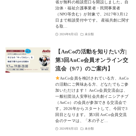
省が無料の相談窓口を開設しました。自
治体・福祉介護事業者・民間事業者
（NPO等含む）が対象で、2027年3月12
日まで相談受付中です。 産福共創に関す
る取…
2026年8月5日
未分類
【AnCoの活動を知りたい方|
第3回AnCo会員オンライン交
流会（9/7）のご案内】
AnCo会員を検討されている方、AnCo
の活動にご興味ある方、どなたでもご参
加いただけます！ AnCo会員交流会は、
一般社団法人安寧社会共創イニシアチブ
（AnCo）の会員が参加できる交流会で
す。2026年からスタートして、今回で3
回目となります。 第3回 AnCo会員交流
会のテーマは、「木の子ど…
2026年8月5日
未分類